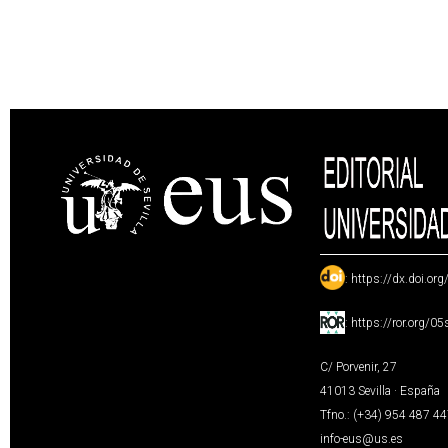
:
https://dx.doi.or
:
https://ror.org/0
C/ Porvenir, 27
41013 Sevilla · España
Tfno.: (+34) 954 487 4
info-eus@us.es