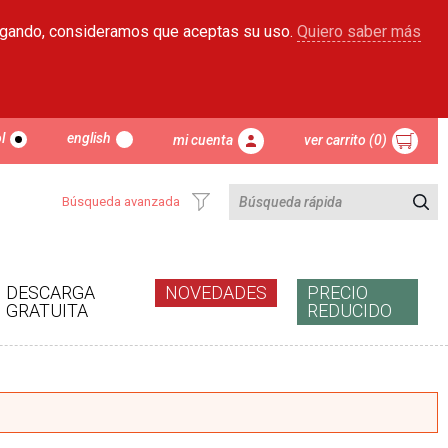
egando, consideramos que aceptas su uso.
Quiero saber más
l
english
mi cuenta
ver carrito (0)
Búsqueda avanzada
DESCARGA
NOVEDADES
PRECIO
GRATUITA
REDUCIDO