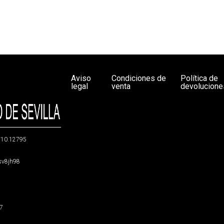
Aviso
Condiciones de
Política de
legal
venta
devolucione
g/10.12795
5sv8jh98
47