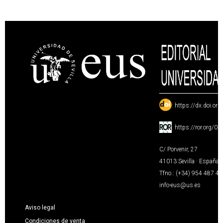
:
https://dx.doi.or
:
https://ror.org/0
C/ Porvenir, 27
41013 Sevilla · España
Tfno.: (+34) 954 487 4
info-eus@us.es
Aviso legal
Condiciones de venta