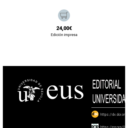
24,00€
Edición impresa
:
https://dx.doi.or
:
https://ror.org/0