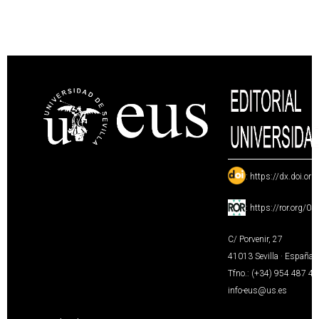
:
https://dx.doi.or
:
https://ror.org/0
C/ Porvenir, 27
41013 Sevilla · España
Tfno.: (+34) 954 487 4
info-eus@us.es