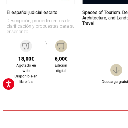
El español judicial escrito
Spaces of Tourism. De
Architecture, and Land
Descripción, procedimientos de
Travel
clarificación y propuestas para su
enseñanza
';
18,00€
6,00€
Agotado en
Edición
web
digital
Disponible en
librerías
Descarga gratui