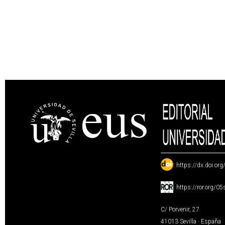
:
https://dx.doi.or
:
https://ror.org/0
C/ Porvenir, 27
41013 Sevilla · España