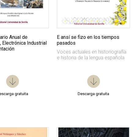
rio Anual de
E ansí se fizo en los tiempos
 Electrónica Industrial
pasados
ntación
Voces actuales en historiografía
e historia de la lengua española
escarga gratuita
Descarga gratuita