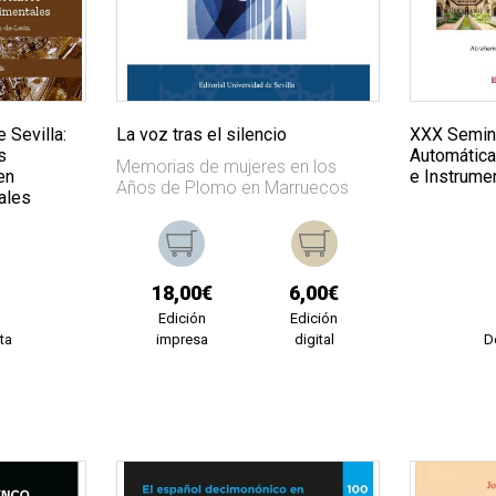
e Sevilla:
La voz tras el silencio
XXX Semina
s
Automática,
Memorias de mujeres en los
en
e Instrume
Años de Plomo en Marruecos
ales
18,00€
6,00€
Edición
Edición
ta
impresa
digital
D