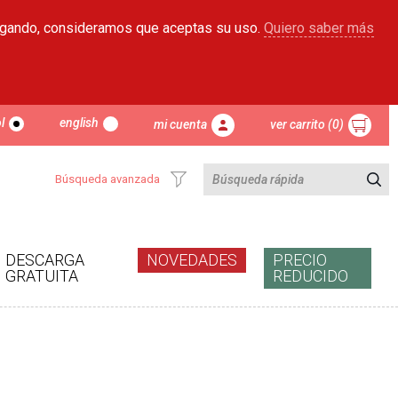
egando, consideramos que aceptas su uso.
Quiero saber más
l
english
mi cuenta
ver carrito (0)
Búsqueda avanzada
DESCARGA
NOVEDADES
PRECIO
GRATUITA
REDUCIDO