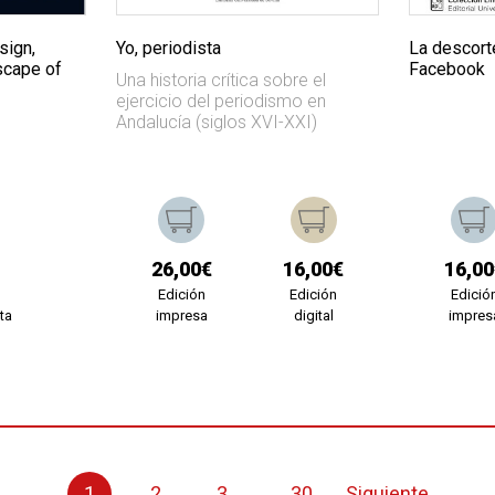
sign,
Yo, periodista
La descorte
scape of
Facebook
Una historia crítica sobre el
ejercicio del periodismo en
Andalucía (siglos XVI-XXI)
26,00€
16,00€
16,00
Edición
Edición
Edició
ta
impresa
digital
impres
1
2
3
...
30
Siguiente