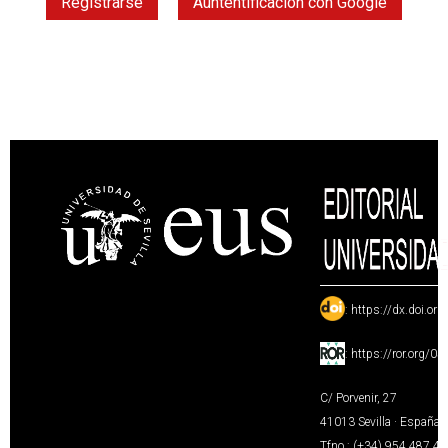
Registrarse
Auntentificación con Google
:
https://dx.doi.or
:
https://ror.org/0
C/ Porvenir, 27
41013 Sevilla · España
Tfno.: (+34) 954 487 4