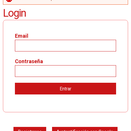
MENSAJE DE ERROR
Login
Email
Contraseña