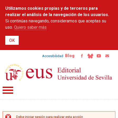
Pasar al
Utilizamos cookies propias y de terceros para
contenido
principal
realizar el análisis de la navegación de los usuarios.
Si continúas navegando, consideramos que aceptas su
uso.
Quiero saber más
Blog
Accesibilidad
Debe iniciar sesión para realizar esta acción