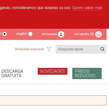
egando, consideramos que aceptas su uso.
Quiero saber más
l
english
mi cuenta
ver carrito (0)
Búsqueda avanzada
DESCARGA
NOVEDADES
PRECIO
GRATUITA
REDUCIDO