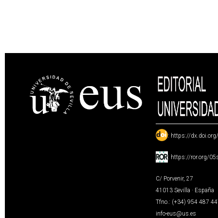
:
https://dx.doi.or
:
https://ror.org/0
C/ Porvenir, 27
41013 Sevilla · España
Tfno.: (+34) 954 487 4
info-eus@us.es