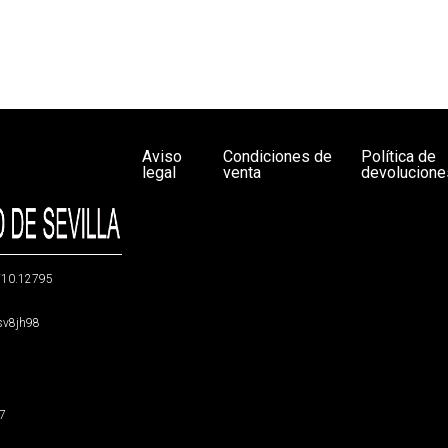
Aviso
Condiciones de
Política de
legal
venta
devolucione
g/10.12795
5sv8jh98
47