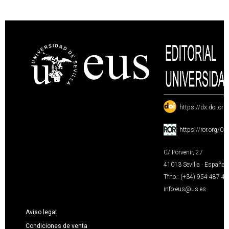
:
https://dx.doi.or
:
https://ror.org/0
C/ Porvenir, 27
41013 Sevilla · España
Tfno.: (+34) 954 487 4
info-eus@us.es
Aviso legal
Condiciones de venta