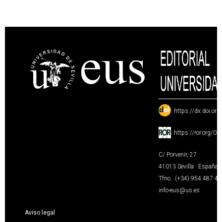
:
https://dx.doi.or
:
https://ror.org/0
C/ Porvenir, 27
41013 Sevilla · España
Tfno.: (+34) 954 487 4
info-eus@us.es
Aviso legal