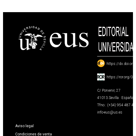
:
https://dx.doi.or
:
https://ror.org/0
C/ Porvenir, 27
41013 Sevilla · España
Tfno.: (+34) 954 487 4
info-eus@us.es
Aviso legal
Condiciones de venta