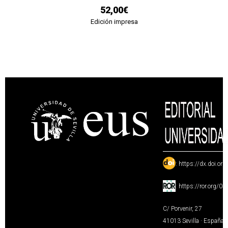
52,00€
Edición impresa
:
https://dx.doi.or
:
https://ror.org/0
C/ Porvenir, 27
41013 Sevilla · España