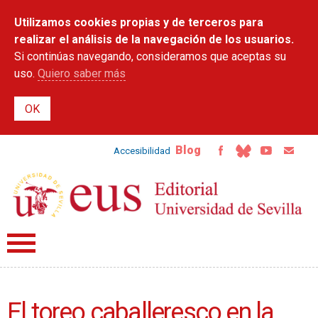
Pasar al
Utilizamos cookies propias y de terceros para
contenido
principal
realizar el análisis de la navegación de los usuarios.
Si continúas navegando, consideramos que aceptas su
uso.
Quiero saber más
Blog
Accesibilidad
El toreo caballeresco en la