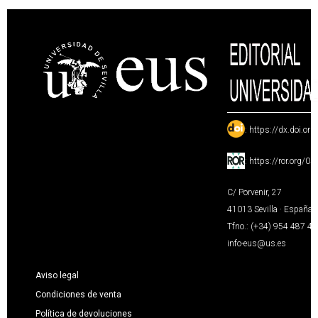
:
https://dx.doi.or
:
https://ror.org/0
C/ Porvenir, 27
41013 Sevilla · España
Tfno.: (+34) 954 487 4
info-eus@us.es
Aviso legal
Condiciones de venta
Política de devoluciones