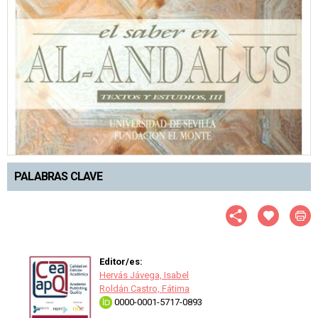
PALABRAS CLAVE
Editor/es:
Hervás Jávega, Isabel
Roldán Castro, Fátima
0000-0001-5717-0893