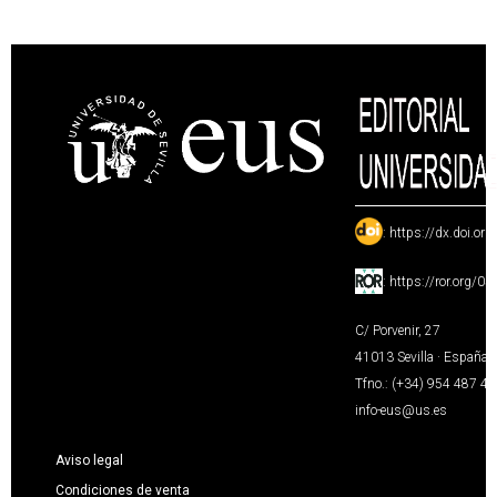
:
https://dx.doi.or
:
https://ror.org/0
C/ Porvenir, 27
41013 Sevilla · España
Tfno.: (+34) 954 487 4
info-eus@us.es
Aviso legal
Condiciones de venta