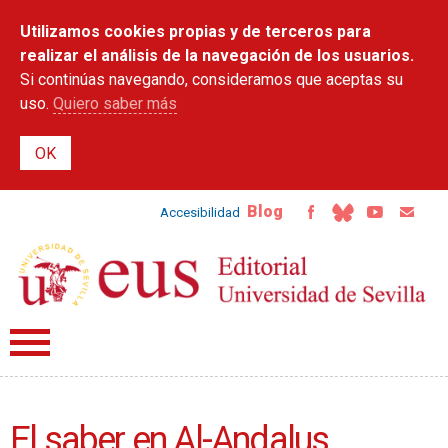
Pasar al
Utilizamos cookies propias y de terceros para
contenido
principal
realizar el análisis de la navegación de los usuarios.
Si continúas navegando, consideramos que aceptas su
uso.
Quiero saber más
Blog
Accesibilidad
El saber en Al-Andalus.