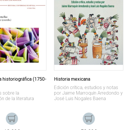
 historiográfica (1750-
Historia mexicana
Edición crítica, estudios y notas
s sobre la
por Jaime Marroquín Arredondo y
n de la literatura
José Luis Nogales Baena