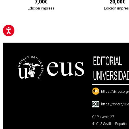
7,00€
20,00€
Edición impresa
Edición impres
:
https://dx.doi.or
:
https://ror.org/0
C/ Porvenir, 27
41013 Sevilla · España