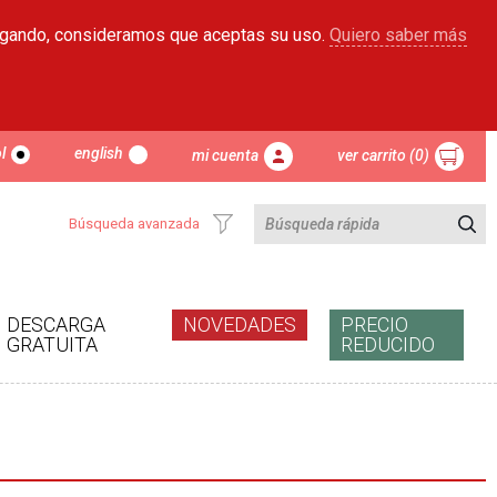
egando, consideramos que aceptas su uso.
Quiero saber más
l
english
mi cuenta
ver carrito (0)
Búsqueda avanzada
DESCARGA
NOVEDADES
PRECIO
GRATUITA
REDUCIDO