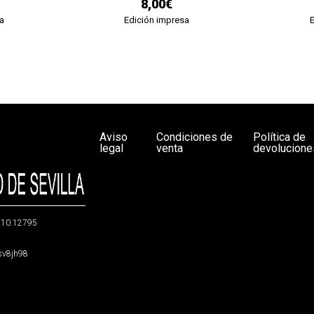
8,00€
a
Edición impresa
Aviso
Condiciones de
Política de
legal
venta
devolucione
g/10.12795
5sv8jh98