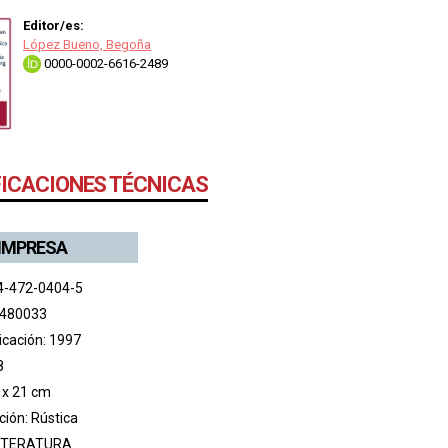
Editor/es:
López Bueno, Begoña
0000-0002-6616-2489
FICACIONES TÉCNICAS
 IMPRESA
4-472-0404-5
 480033
icación: 1997
8
 x 21 cm
ión: Rústica
ITERATURA