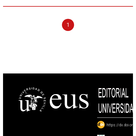
1
:
https://dx.doi.or