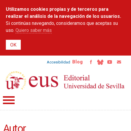
Pasar al
Utilizamos cookies propias y de terceros para
contenido
principal
realizar el análisis de la navegación de los usuarios.
Si continúas navegando, consideramos que aceptas su
uso.
Quiero saber más
Blog
Accesibilidad
Autor