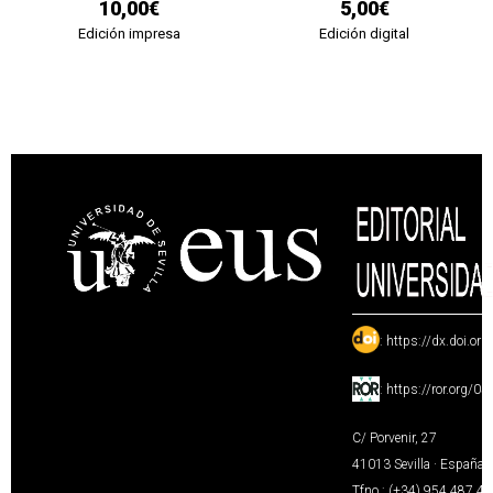
10,00€
5,00€
Edición impresa
Edición digital
:
https://dx.doi.or
:
https://ror.org/0
C/ Porvenir, 27
41013 Sevilla · España
Tfno.: (+34) 954 487 4