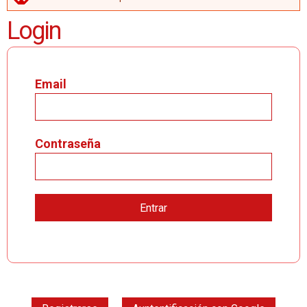
MENSAJE DE ERROR
Login
Email
Contraseña