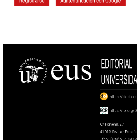
Registrarse
Auntentificación con Google
:
https://dx.doi.or
:
https://ror.org/0
C/ Porvenir, 27
41013 Sevilla · España
Tfno.: (+34) 954 487 4