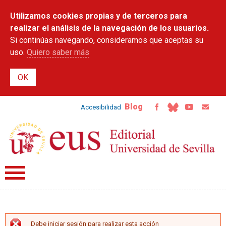
Pasar al
Utilizamos cookies propias y de terceros para
contenido
principal
realizar el análisis de la navegación de los usuarios.
Si continúas navegando, consideramos que aceptas su
uso.
Quiero saber más
Blog
Accesibilidad
Debe iniciar sesión para realizar esta acción