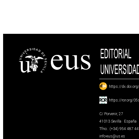
:
https://dx.doi.or
:
https://ror.org/0
C/ Porvenir, 27
41013 Sevilla · España
Tfno.: (+34) 954 487 4
info-eus@us.es