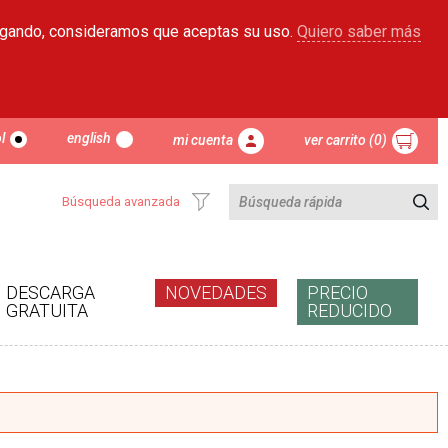
egando, consideramos que aceptas su uso.
Quiero saber más
l
english
mi cuenta
ver carrito (0)
Búsqueda avanzada
DESCARGA
NOVEDADES
PRECIO
GRATUITA
REDUCIDO