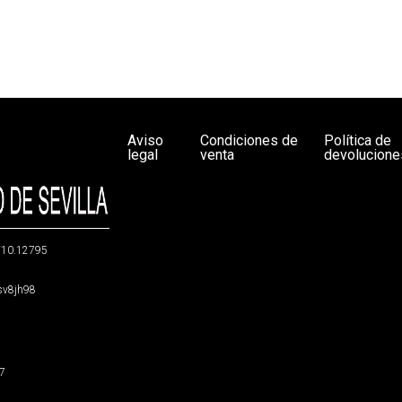
Aviso
Condiciones de
Política de
legal
venta
devolucione
g/10.12795
5sv8jh98
47