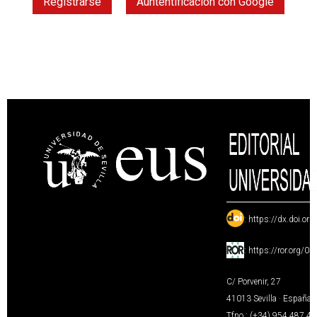
Registrarse
Auntentificación con Google
:
https://dx.doi.or
:
https://ror.org/0
C/ Porvenir, 27
41013 Sevilla · España
Tfno.: (+34) 954 487 4