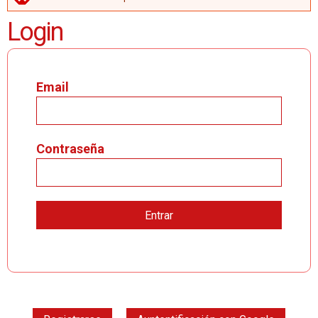
MENSAJE DE ERROR
Login
Email
Contraseña