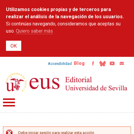
Pasar al
Utilizamos cookies propias y de terceros para
contenido
principal
realizar el análisis de la navegación de los usuarios.
Si continúas navegando, consideramos que aceptas su
uso.
Quiero saber más
Blog
Accesibilidad
Debe iniciar sesión para realizar esta acción