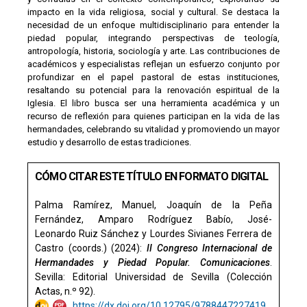
impacto en la vida religiosa, social y cultural. Se destaca la
necesidad de un enfoque multidisciplinario para entender la
piedad popular, integrando perspectivas de teología,
antropología, historia, sociología y arte. Las contribuciones de
académicos y especialistas reflejan un esfuerzo conjunto por
profundizar en el papel pastoral de estas instituciones,
resaltando su potencial para la renovación espiritual de la
Iglesia. El libro busca ser una herramienta académica y un
recurso de reflexión para quienes participan en la vida de las
hermandades, celebrando su vitalidad y promoviendo un mayor
estudio y desarrollo de estas tradiciones.
CÓMO CITAR ESTE TÍTULO EN FORMATO DIGITAL
Palma Ramírez, Manuel,
Joaquín de la
Peña
Fernández,
Amparo
Rodríguez Babío,
José-
Leonardo
Ruiz Sánchez y Lourdes Sivianes Ferrera de
Castro (coords.) (2024):
II Congreso Internacional de
Hermandades y Piedad Popular.
Comunicaciones
.
Sevilla: Editorial Universidad de Sevilla (Colección
Actas, n.º 92).
https://dx.doi.org/10.12795/9788447227419