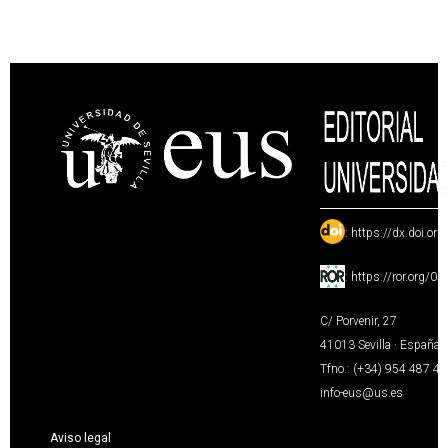
:
https://dx.doi.or
:
https://ror.org/0
C/ Porvenir, 27
41013 Sevilla · España
Tfno.: (+34) 954 487 4
info-eus@us.es
Aviso legal