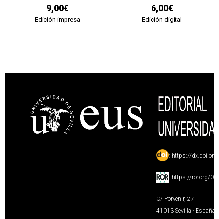
9,00€
6,00€
Edición impresa
Edición digital
:
https://dx.doi.or
:
https://ror.org/0
C/ Porvenir, 27
41013 Sevilla · España