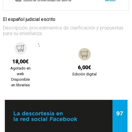
El español judicial escrito
Descripción, procedimientos de clarificación y propuestas
para su enseñanza
';
18,00€
6,00€
Agotado en
web
Edición digital
Disponible
en librerías