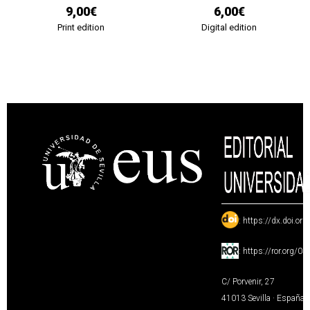
9,00€
6,00€
Print edition
Digital edition
:
https://dx.doi.or
:
https://ror.org/0
C/ Porvenir, 27
41013 Sevilla · España