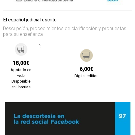
El español judicial escrito
Descripción, procedimientos de clarificación y propuestas
para su enseñanza
';
18,00€
6,00€
Agotado en
web
Digital edition
Disponible
en librerías