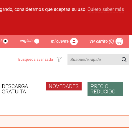
egando, consideramos que aceptas su uso.
Quiero saber más
l
english
mi cuenta
ver carrito (0)
Búsqueda avanzada
DESCARGA
NOVEDADES
PRECIO
GRATUITA
REDUCIDO