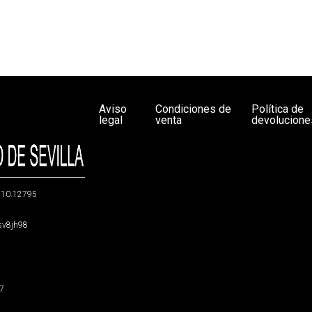
Aviso
Condiciones de
Política de
legal
venta
devolucione
g/10.12795
5sv8jh98
47