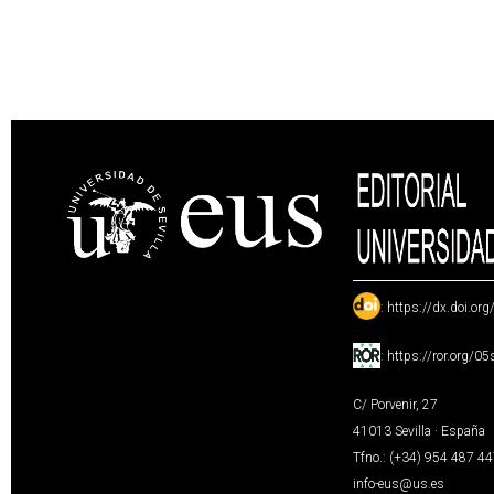
:
https://dx.doi.or
:
https://ror.org/0
C/ Porvenir, 27
41013 Sevilla · España
Tfno.: (+34) 954 487 4
info-eus@us.es