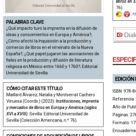
libros en 
76).
h
PALABRAS CLAVE
¿Qué impacto tuvo la imprenta en la difusión de
ideas y conocimientos en Europa y América?;
¿Cómo afectó la Inquisición a la producción y
comercio de libros en el virreinato de la Nueva
España?; ¿Qué papel jugaron las asociaciones de
ESPECI
fieles en la producción y difusión de literatura
religiosa en México entre 1660 y 1760?; Editorial
Universidad de Sevilla.
EDICIÓN
CÓMO CITAR ESTE TÍTULO
ISBN: 978-8
Maillard Álvarez, Natalia y Montserrat Cachero
Referencia:
Vinuesa (Coords.) (2023):
Instituciones, imprenta
Año de Publ
y mercados de libros en Europa y América (siglos
XVI a XVIII)
. Sevilla: Editorial Universidad de
Páginas: 27
Sevilla (Colección Americana, n.º 76).
Formato: 17
Encuadernac