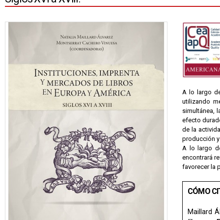
A lo largo d
utilizando m
simultánea, l
efecto durade
de la activid
producción y 
A lo largo d
encontrará re
favorecer la p
CÓMO CI
Maillard Á