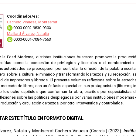
Coordinador/es:
Cachero Vinuesa, Montserrat
0000-0002-9830-930X
Maillard Álvarez, Natalia
0000-0001-7084-7563
e la Edad Moderna, distintas instituciones buscaron promover la producció
edidas como la concesión de privilegios y licencias o el nombramiento 
as autorida­des se preocuparon por controlar la difusión de la palabra escrit
ro sobre la cultura, eliminando y transformando los textos y su recepción, a
ad de impresores y libreros. El presente volumen reflexiona sobre la estrecha 
mercado de libros, con un énfasis especial en sus protagonistas (libreros, imp
e los ocho capítulos que conforman la obra, escritos por especialistas de
flexiones sobre las políticas desplegadas por varias instituciones modernas c
roducción y circulación de textos; por otro, intervenirlos y controlarlos.
TAR ESTE TÍTULO EN FORMATO DIGITAL
lvarez, Natalia y Montserrat Cachero Vinuesa (Coords.) (2023):
Instit