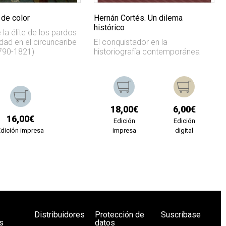
 de color
Hernán Cortés. Un dilema
histórico
 la élite de los pardos
ldad en el circuncaribe
El conquistador en la
790-1821)
historiografía contemporánea
18,00€
6,00€
16,00€
Edición
Edición
Edición impresa
impresa
digital
Distribuidores
Protección de
Suscríbase
s
datos