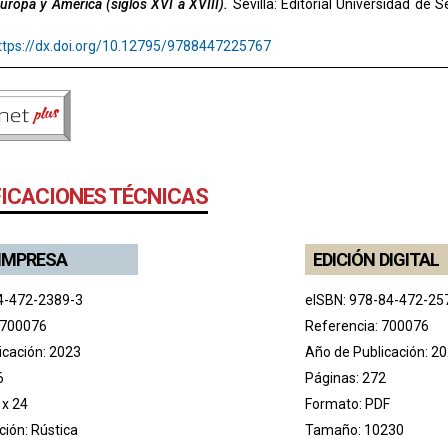
Europa y América (siglos XVI a XVIII).
Sevilla: Editorial Universidad de 
ttps://dx.doi.org/10.12795/9788447225767
FICACIONES TÉCNICAS
 IMPRESA
EDICIÓN DIGITAL
4-472-2389-3
eISBN: 978-84-472-25
 700076
Referencia: 700076
icación: 2023
Año de Publicación: 2
6
Páginas: 272
 x 24
Formato: PDF
ión: Rústica
Tamaño: 10230