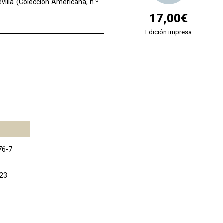
Sevilla (Colección Americana, n.º
17,00€
Edición impresa
76-7
023