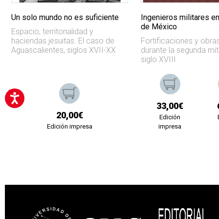
Un solo mundo no es suficiente
Ingenieros militares en
de México
Espacio, territorialidad y
haciendas jesuitas. El caso de
Fortificaciones y obra
Aguascalientes, siglos XVII-XX
durante la segunda mit
siglo XVIII
33,00€
20,00€
Edición
Edición impresa
impresa