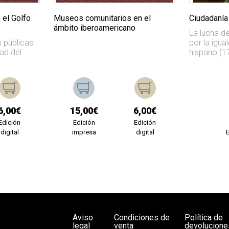
 el Golfo
Museos comunitarios en el
Ciudadanía
ámbito iberoamericano
La lucha de
s públicas
por la igua
ad del
hispano (1
6,00€
15,00€
6,00€
Edición
Edición
Edición
digital
impresa
digital
Aviso
Condiciones de
Política de
legal
venta
devolucione