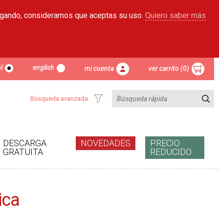
egando, consideramos que aceptas su uso.
Quiero saber más
l
english
mi cuenta
ver carrito (0)
Búsqueda avanzada
DESCARGA
NOVEDADES
PRECIO
GRATUITA
REDUCIDO
ica