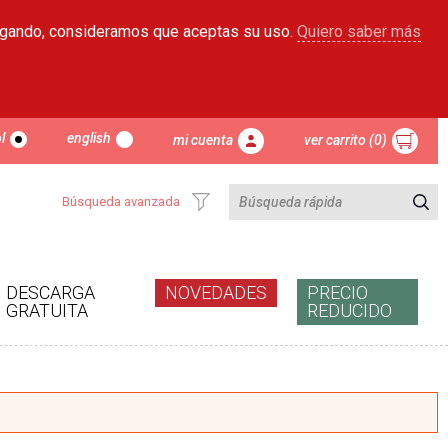
egando, consideramos que aceptas su uso.
Quiero saber más
l
english
mi cuenta
ver carrito (0)
Búsqueda avanzada
DESCARGA
NOVEDADES
PRECIO
GRATUITA
REDUCIDO