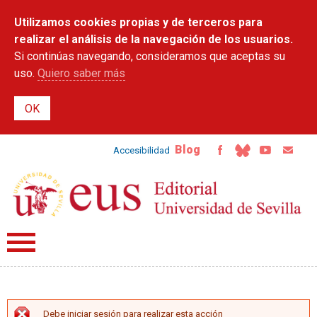
Pasar al
Utilizamos cookies propias y de terceros para
contenido
principal
realizar el análisis de la navegación de los usuarios.
Si continúas navegando, consideramos que aceptas su
uso.
Quiero saber más
Blog
Accesibilidad
Debe iniciar sesión para realizar esta acción