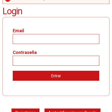
MENSAJE DE ERROR
Login
Email
Contraseña