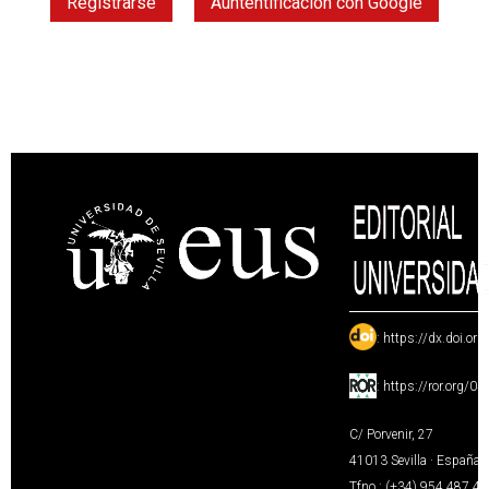
Registrarse
Auntentificación con Google
:
https://dx.doi.or
:
https://ror.org/0
C/ Porvenir, 27
41013 Sevilla · España
Tfno.: (+34) 954 487 4