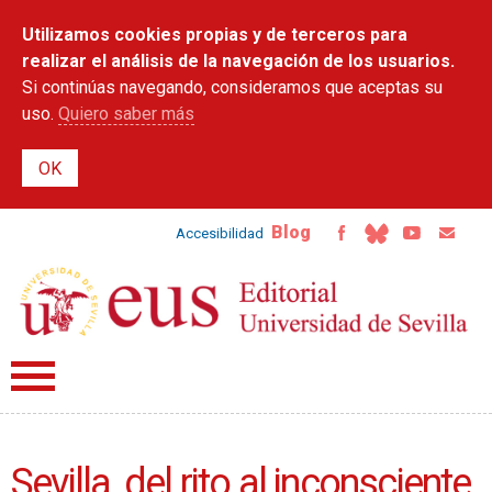
Pasar al
Utilizamos cookies propias y de terceros para
contenido
principal
realizar el análisis de la navegación de los usuarios.
Si continúas navegando, consideramos que aceptas su
uso.
Quiero saber más
Blog
Accesibilidad
Sevilla, del rito al inconsciente