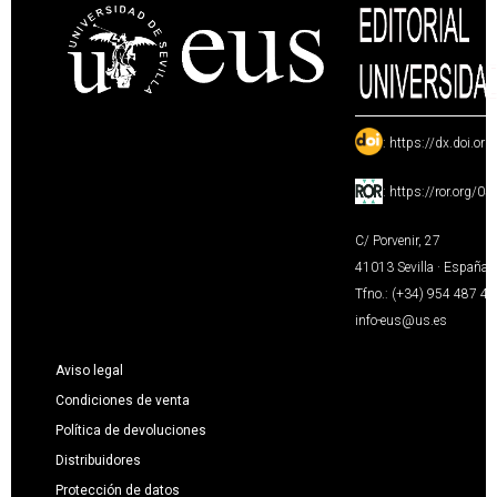
:
https://dx.doi.or
:
https://ror.org/0
C/ Porvenir, 27
41013 Sevilla · España
Tfno.: (+34) 954 487 4
info-eus@us.es
Aviso legal
Condiciones de venta
Política de devoluciones
Distribuidores
Protección de datos