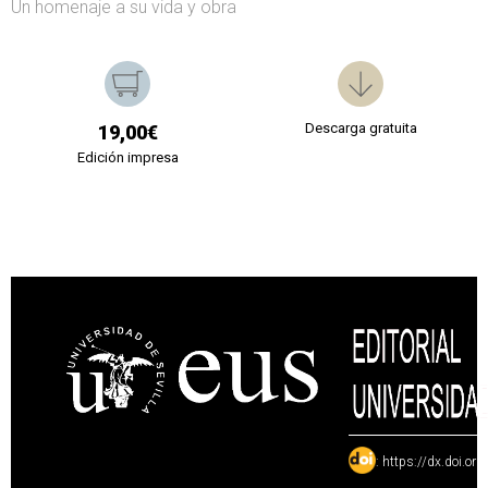
Un homenaje a su vida y obra
Descarga gratuita
19,00€
Edición impresa
:
https://dx.doi.or