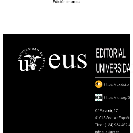
Edición impresa
:
https://dx.doi.or
:
https://ror.org/0
C/ Porvenir, 27
41013 Sevilla · España
Tfno.: (+34) 954 487 4
info-eus@us.es