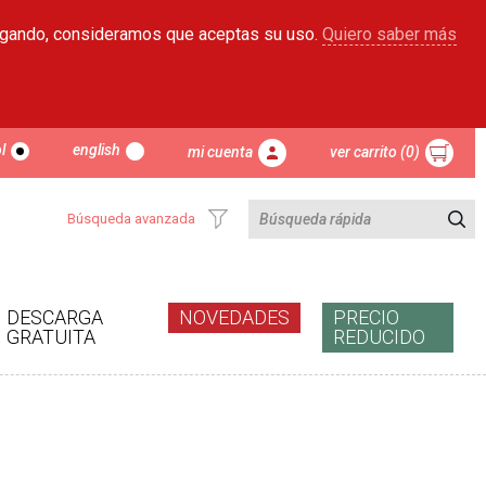
egando, consideramos que aceptas su uso.
Quiero saber más
l
english
mi cuenta
ver carrito (0)
Búsqueda avanzada
DESCARGA
NOVEDADES
PRECIO
GRATUITA
REDUCIDO