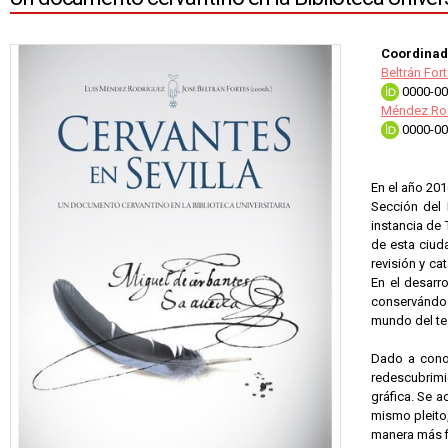
Coordinad
Beltrán For
0000-00
Méndez Rod
0000-00
En el año 201
Sección del 
instancia de
de esta ciud
revisión y ca
En el desarr
conservándos
mundo del te
Dado a conoc
redescubrimi
gráfica. Se 
mismo pleito,
manera más fi