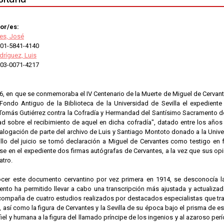
or/es:
tes, José
01-5841-4140
ríguez, Luis
03-0071-4217
6, en que se conmemoraba el IV Centenario de la Muerte de Miguel de Cervant
Fondo Antiguo de la Biblioteca de la Universidad de Sevilla el expedient
 Tomás Gutiérrez contra la Cofradía y Hermandad del Santísimo Sacramento de
ad sobre el recibimiento de aquel en dicha cofradía", datado entre los años
talogación de parte del archivo de Luis y Santiago Montoto donado a la Unive
ollo del juicio se tomó declaración a Miguel de Cervantes como testigo en
e en el expediente dos firmas autógrafas de Cervantes, a la vez que sus op
atro.
er este documento cervantino por vez primera en 1914, se desconocía la 
ento ha permitido llevar a cabo una transcripción más ajustada y actualizad
acompaña de cuatro estudios realizados por destacados especialistas que tra
 así como la figura de Cervantes y la Sevilla de su época bajo el prisma de 
el y humana a la figura del llamado príncipe de los ingenios y al azaroso per