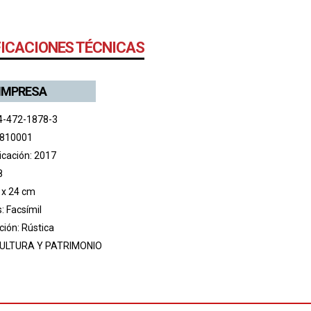
FICACIONES TÉCNICAS
 IMPRESA
4-472-1878-3
 810001
icación: 2017
8
 x 24 cm
s: Facsímil
ión: Rústica
ULTURA Y PATRIMONIO