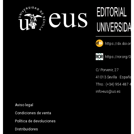
:
https://dx.doi.or
:
https://ror.org/0
C/ Porvenir, 27
41013 Sevilla · España
Tfno.: (+34) 954 487 4
info-eus@us.es
Aviso legal
Condiciones de venta
Política de devoluciones
Distribuidores