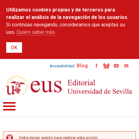
Pasar al
Utilizamos cookies propias y de terceros para
contenido
principal
realizar el análisis de la navegación de los usuarios.
Si continúas navegando, consideramos que aceptas su
uso.
Quiero saber más
Blog
Accesibilidad
Debe iniciar sesión para realizar esta acción