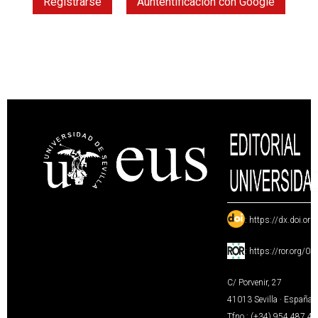
Registrarse
Auntentificación con Google
:
https://dx.doi.or
:
https://ror.org/0
C/ Porvenir, 27
41013 Sevilla · España
Tfno.: (+34) 954 487 4