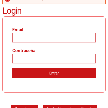
MENSAJE DE ERROR
Login
Email
Contraseña