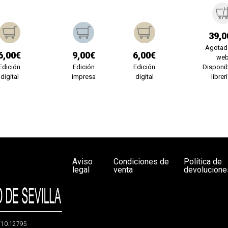
39,0
Agotad
6,00€
9,00€
6,00€
we
Edición
Edición
Edición
Disponib
digital
impresa
digital
librer
Aviso
Condiciones de
Política de
legal
venta
devolucione
g/10.12795