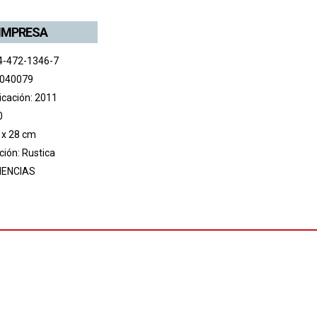
 IMPRESA
4-472-1346-7
 040079
icación: 2011
0
 x 28 cm
ión: Rustica
IENCIAS