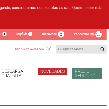
egando, consideramos que aceptas su uso.
Quiero saber más
l
english
mi cuenta
ver carrito (0)
Búsqueda avanzada
DESCARGA
NOVEDADES
PRECIO
GRATUITA
REDUCIDO