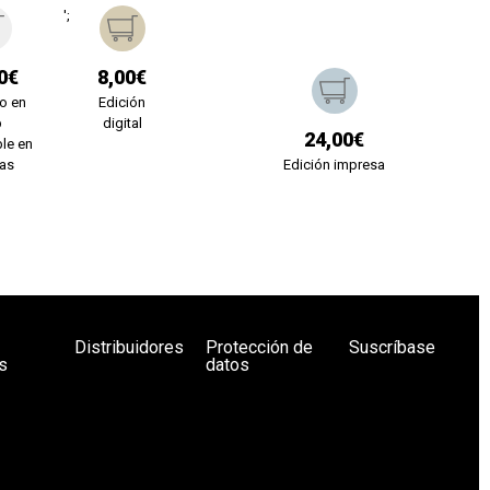
';
0€
8,00€
o en
Edición
b
digital
24,00€
le en
ías
Edición impresa
Distribuidores
Protección de
Suscríbase
s
datos