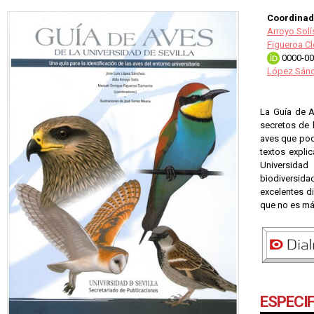
Coordinad
Arroyo Solí
Figueroa C
0000-00
López Sánc
La Guía de A
secretos de l
aves que pod
textos expli
Universidad
biodiversida
excelentes di
que no es má
ESPECI