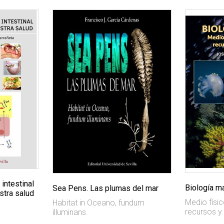
 intestinal
Biología m
Sea Pens. Las plumas del mar
stra salud
Medio físic
Habitat in Oceano, fundum
recursos y
illuminans.