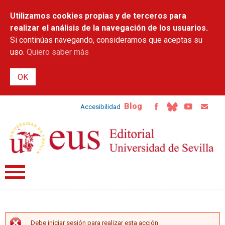
Pasar al
Utilizamos cookies propias y de terceros para
contenido
principal
realizar el análisis de la navegación de los usuarios.
Si continúas navegando, consideramos que aceptas su
uso.
Quiero saber más
Blog
Accesibilidad
Debe iniciar sesión para realizar esta acción