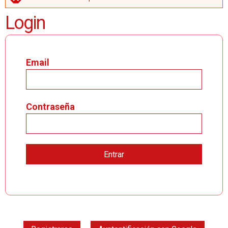
MENSAJE DE ERROR
Login
Email
Contraseña