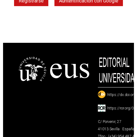
Registrarse
Auntentificación con Google
:
https://dx.doi.or
:
https://ror.org/0
C/ Porvenir, 27
41013 Sevilla · España
Tfno.: (+34) 954 487 4