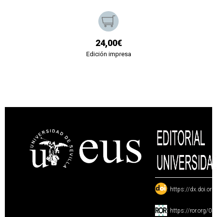
24,00€
Edición impresa
:
https://dx.doi.or
:
https://ror.org/0