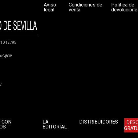
Aviso
Condiciones de
Política de
legal
venta
devolucione
g/10.12795
5sv8jh98
47
A CON
LA
DISTRIBUIDORES
DES
OS
EDITORIAL
GRATU