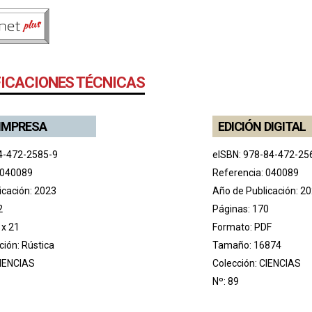
FICACIONES TÉCNICAS
 IMPRESA
EDICIÓN DIGITAL
4-472-2585-9
eISBN: 978-84-472-25
 040089
Referencia: 040089
icación: 2023
Año de Publicación: 2
2
Páginas: 170
 x 21
Formato: PDF
ión: Rústica
Tamaño: 16874
IENCIAS
Colección:
CIENCIAS
Nº: 89