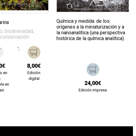
Química y medida: de los
arina
orígenes a la miniaturización y a
o, biodiversidad,
la nanoanalítica (una perspectiva
 conservación
histórica de la química analítica)
';
0€
8,00€
o en
Edición
b
digital
24,00€
le en
ías
Edición impresa