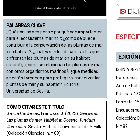
PALABRAS CLAVE
¿Qué son las sea pens y por qué son importantes
ESPECI
para el ecosistema marino?; ¿cómo se puede
contribuir a la conservación de las plumas de mar
y su hábitat?; ¿cuáles son los desafíos a los que
EDICIÓN
enfrentan las plumas de mar en su hábitat
natural?; ¿cómo se relacionan las plumas de mar
ISBN: 978-8
con otros organismos marinos?; ¿qué medidas
Referencia:
se están tomando para proteger y conservar las
plumas de mar y su hábitat?; Editorial
Año de Publ
Universidad de Sevilla.
Páginas: 18
Formato: 15
CÓMO CITAR ESTE TÍTULO
Encuadernac
García Cárdenas, Francisco J. (2023):
Sea pens.
Colección:
C
Las plumas de mar. Habitat in Oceano, fundum
Nº: 89
illuminans.
Sevilla: Editorial Universidad de Sevilla
(Colección Ciencias, n. º 89).