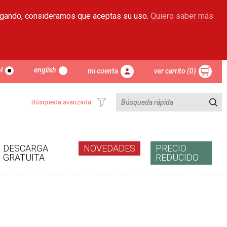
egando, consideramos que aceptas su uso.
Quiero saber más
l
english
mi cuenta
ver carrito (0)
Búsqueda avanzada
DESCARGA
NOVEDADES
PRECIO
GRATUITA
REDUCIDO