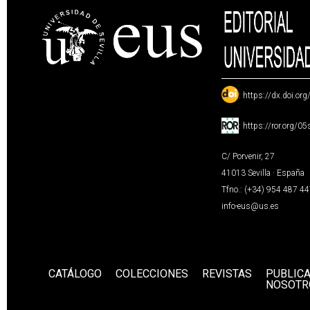
:
https://dx.doi.or
:
https://ror.org/0
C/ Porvenir, 27
41013 Sevilla · España
Tfno.: (+34) 954 487 4
info-eus@us.es
CATÁLOGO
COLECCIONES
REVISTAS
PUBLIC
NOSOTR