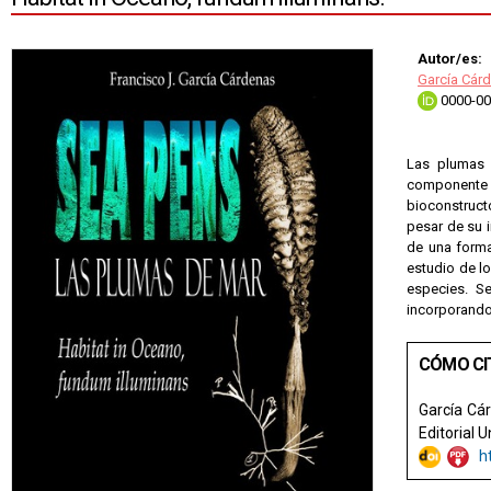
Autor/es:
García Cár
0000-00
Las plumas 
componente
bioconstruct
pesar de su 
de una forma
estudio de lo
especies. Se
incorporando 
CÓMO CI
García Cár
Editorial U
h