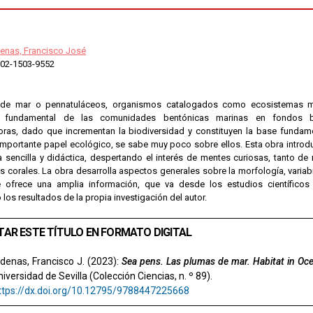
denas, Francisco José
02-1503-9552
de mar o pennatuláceos, organismos catalogados como ecosistemas mar
 fundamental de las comunidades bentónicas marinas en fondos b
oras, dado que incrementan la biodiversidad y constituyen la base funda
importante papel ecológico, se sabe muy poco sobre ellos. Esta obra introd
 sencilla y didáctica, despertando el interés de mentes curiosas, tanto de 
s corales. La obra desarrolla aspectos generales sobre la morfología, variabi
 ofrece una amplia información, que va desde los estudios científicos 
los resultados de la propia investigación del autor.
TAR ESTE TÍTULO EN FORMATO DIGITAL
denas, Francisco J. (2023):
Sea pens. Las plumas de mar. Habitat in Oc
niversidad de Sevilla (Colección Ciencias, n. º 89).
ttps://dx.doi.org/10.12795/9788447225668