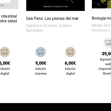
 intestinal
Biología m
Sea Pens. Las plumas del mar
stra salud
Medio físic
Habitat in Oceano, fundum
recursos y
illuminans.
39,0
Agotad
6,00€
9,00€
6,00€
we
Edición
Edición
Edición
Disponib
digital
impresa
digital
librer