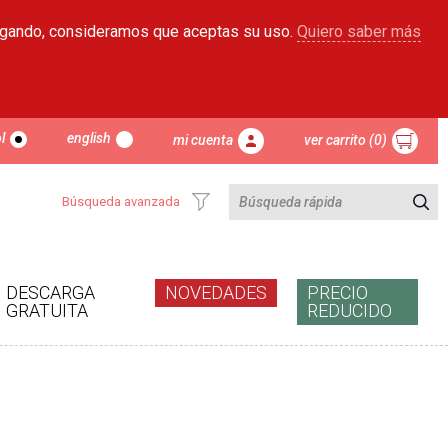
egando, consideramos que aceptas su uso.
Quiero saber más
l
english
mi cuenta
ver carrito (0)
Búsqueda avanzada
DESCARGA
NOVEDADES
PRECIO
GRATUITA
REDUCIDO