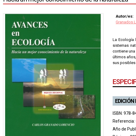
Autor/es:
Granados L
La Ecología 
sistemas nat
contiene una 
últimos años,
sus posibles
ESPECI
EDICIÓN
ISBN: 978-8
Referencia:
Año de Publ