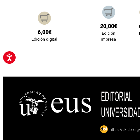
20,00€
6,00€
Edición
Edición digital
impresa
:
https://dx.doi.or