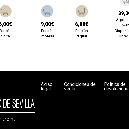
39,0
Agotad
6,00€
9,00€
6,00€
we
Edición
Edición
Edición
Disponib
digital
impresa
digital
librer
Aviso
Condiciones de
Política de
legal
venta
devolucione
g/10.12795