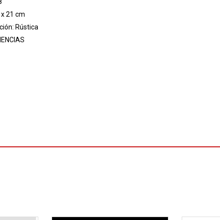
8
 x 21 cm
ión: Rústica
IENCIAS