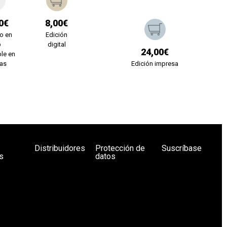
0€
8,00€
o en
Edición
b
digital
24,00€
le en
ías
Edición impresa
Distribuidores
Protección de
Suscríbase
s
datos