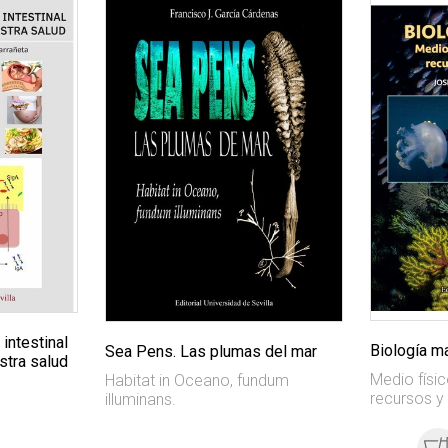
 intestinal
Biología m
Sea Pens. Las plumas del mar
stra salud
Medio físic
Habitat in Oceano, fundum
recursos y
illuminans.