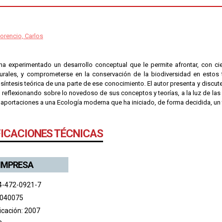
orencio, Carlos
ha experimentado un desarrollo conceptual que le permite afrontar, con cier
urales, y comprometerse en la conservación de la biodiversidad en estos 
síntesis teórica de una parte de ese conocimiento. El autor presenta y discut
 reflexionando sobre lo novedoso de sus conceptos y teorías, a la luz de las 
 aportaciones a una Ecología moderna que ha iniciado, de forma decidida, un 
FICACIONES TÉCNICAS
 IMPRESA
4-472-0921-7
 040075
icación: 2007