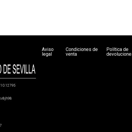
Aviso
Condiciones de
Política de
legal
venta
devolucione
g/10.12795
5sv8jh98
47