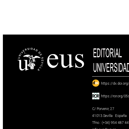
:
https://dx.doi.or
:
https://ror.org/0
C/ Porvenir, 27
41013 Sevilla · España
Tfno.: (+34) 954 487 4