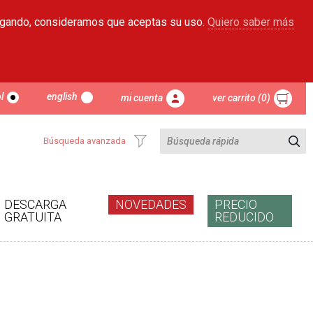
egando, consideramos que aceptas su uso.
Quiero saber más
l
english
mi cuenta
ver carrito (0)
Búsqueda avanzada
DESCARGA
NOVEDADES
PRECIO
GRATUITA
REDUCIDO