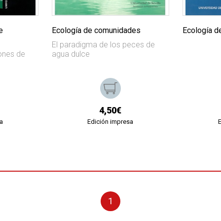
e
Ecología de comunidades
Ecología d
El paradigma de los peces de
iones de
agua dulce
4,50€
a
Edición impresa
1