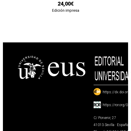
24,00€
Edición impresa
:
https://dx.doi.or
:
https://ror.org/0
C/ Porvenir, 27
41013 Sevilla · España