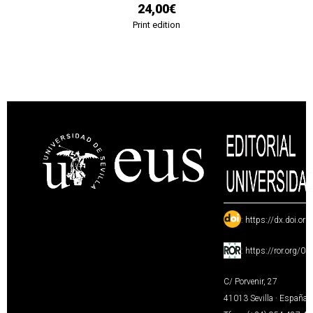
24,00€
Print edition
:
https://dx.doi.or
:
https://ror.org/0
C/ Porvenir, 27
41013 Sevilla · España