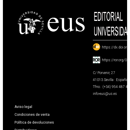
:
https://dx.doi.or
:
https://ror.org/0
C/ Porvenir, 27
41013 Sevilla · España
Tfno.: (+34) 954 487 4
info-eus@us.es
Aviso legal
Condiciones de venta
Política de devoluciones