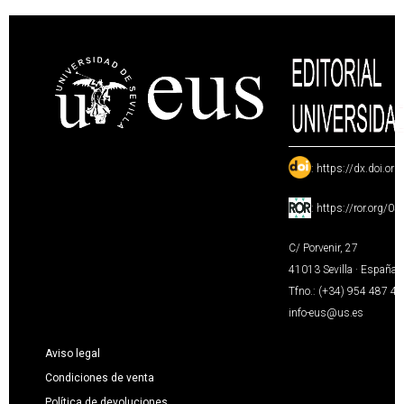
:
https://dx.doi.or
:
https://ror.org/0
C/ Porvenir, 27
41013 Sevilla · España
Tfno.: (+34) 954 487 4
info-eus@us.es
Aviso legal
Condiciones de venta
Política de devoluciones