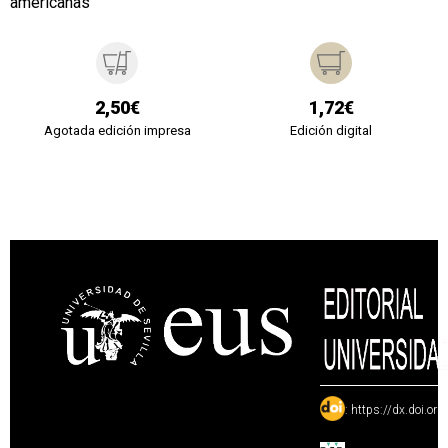
americanas
2,50€
1,72€
Agotada edición impresa
Edición digital
:
https://dx.doi.or