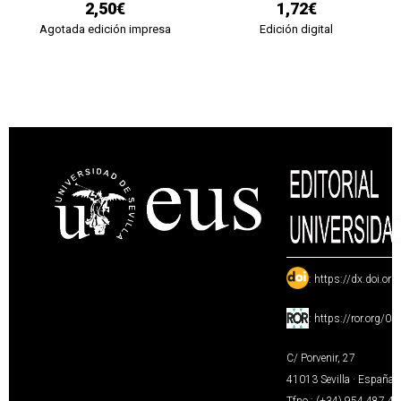
2,50€
1,72€
Agotada edición impresa
Edición digital
:
https://dx.doi.or
:
https://ror.org/0
C/ Porvenir, 27
41013 Sevilla · España
Tfno.: (+34) 954 487 4