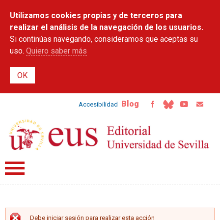
Pasar al
Utilizamos cookies propias y de terceros para
contenido
principal
realizar el análisis de la navegación de los usuarios.
Si continúas navegando, consideramos que aceptas su
uso.
Quiero saber más
Blog
Accesibilidad
Debe iniciar sesión para realizar esta acción