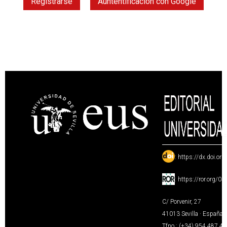
Registrarse
Auntentificación con Google
:
https://dx.doi.or
:
https://ror.org/0
C/ Porvenir, 27
41013 Sevilla · España
Tfno.: (+34) 954 487 4