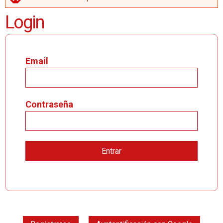
MENSAJE DE ERROR
Login
Email
Contraseña