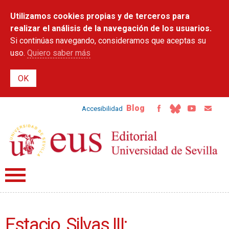
Pasar al
Utilizamos cookies propias y de terceros para
contenido
principal
realizar el análisis de la navegación de los usuarios.
Si continúas navegando, consideramos que aceptas su
uso.
Quiero saber más
Blog
Accesibilidad
Estacio, Silvas III: