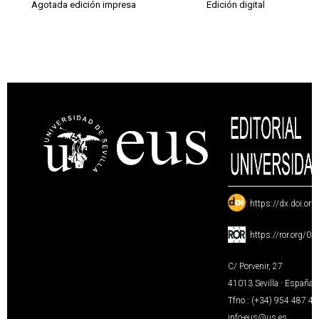
Agotada edición impresa
Edición digital
:
https://dx.doi.or
:
https://ror.org/0
C/ Porvenir, 27
41013 Sevilla · España
Tfno.: (+34) 954 487 4
info-eus@us.es