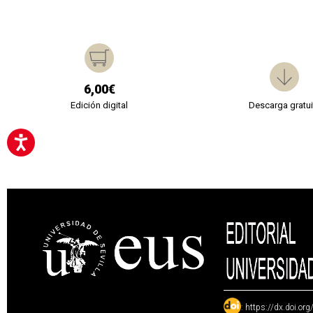
6,00€
Edición digital
Descarga gratui
:
https://dx.doi.or