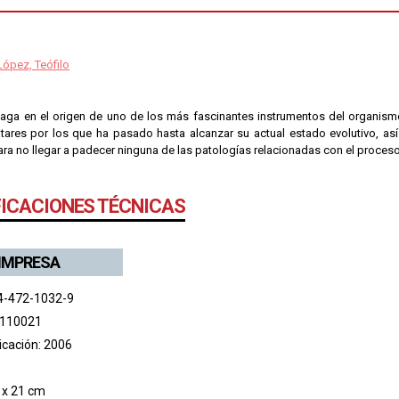
ópez, Teófilo
ndaga en el origen de uno de los más fascinantes instrumentos del organis
atares por los que ha pasado hasta alcanzar su actual estado evolutivo, a
ra no llegar a padecer ninguna de las patologías relacionadas con el proceso
FICACIONES TÉCNICAS
 IMPRESA
4-472-1032-9
 110021
icación: 2006
 x 21 cm