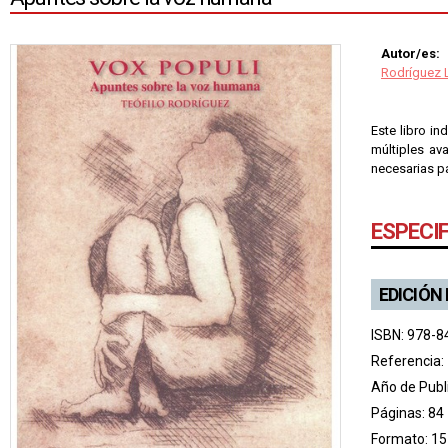
Autor/es:
Rodríguez L
Este libro i
múltiples av
necesarias pa
ESPECI
EDICIÓN
ISBN: 978-8
Referencia:
Año de Publ
Páginas: 84
Formato: 15