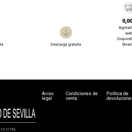
0,0
Agotad
we
Disponib
ta
Descarga gratuita
librer
Aviso
Condiciones de
Política de
legal
venta
devolucione
g/10.12795