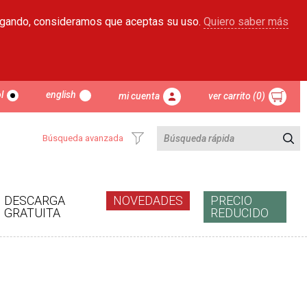
egando, consideramos que aceptas su uso.
Quiero saber más
l
english
mi cuenta
ver carrito (0)
Búsqueda avanzada
DESCARGA
NOVEDADES
PRECIO
GRATUITA
REDUCIDO