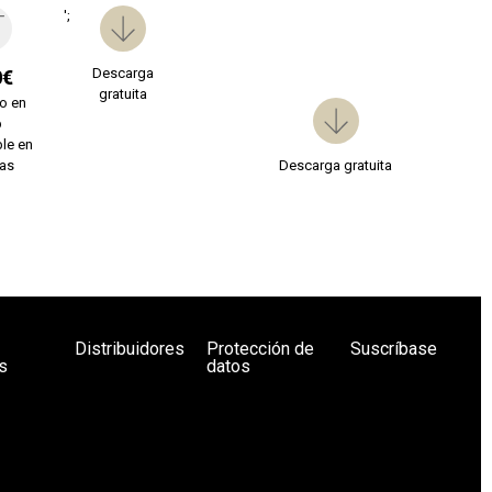
';
Descarga
0€
gratuita
o en
b
le en
ías
Descarga gratuita
Distribuidores
Protección de
Suscríbase
s
datos