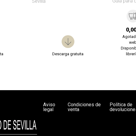
Guía para 
Sevilla
0,0
Agotad
we
Disponib
ta
Descarga gratuita
librer
Aviso
Condiciones de
Política de
legal
venta
devolucione