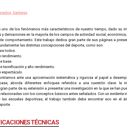
nados, Santiago
s uno de los fenómenos más característicos de nuestro tiempo, dado su 
s y derivaciones en la mayoría de los campos de actividad social, económica
e comportamiento. Este trabajo dedica gran parte de sus páginas a present
 fundamentar las distintas concepciones del deporte, como son:
ara todos.
e rendimiento.
de base.
e tecnificación y alto rendimiento.
e espectáculo.
ontramos ante una aproximación sistemática y rigurosa al papel a desempe
ase, aborda diferentes enfoques referidos a una cuestión clave: la ini
gran parte de su extensión a presentar una investigación en la que se han pu
 relacionadas con los conceptos básicos antes señalados. Con un evidente in
e las escuelas deportivas, el trabajo también debe encontrar eco en el ám
eporte.
FICACIONES TÉCNICAS