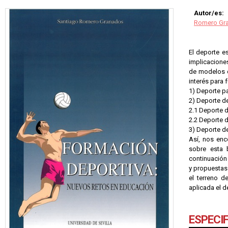
Autor/es:
Romero Gra
El deporte e
implicacione
de modelos d
interés para
1) Deporte p
2) Deporte d
2.1 Deporte 
2.2 Deporte d
3) Deporte d
Así, nos enc
sobre esta b
continuación 
y propuestas
el terreno d
aplicada el d
ESPECI