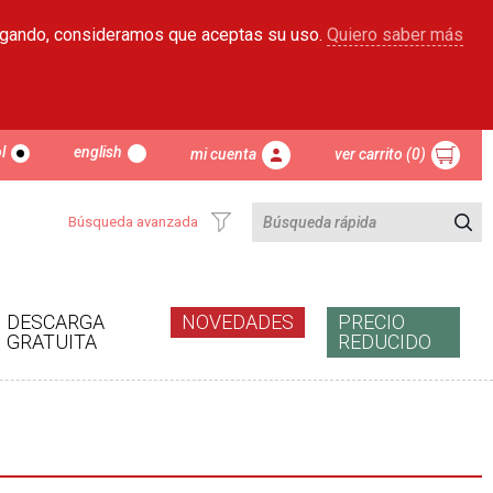
egando, consideramos que aceptas su uso.
Quiero saber más
l
english
mi cuenta
ver carrito (0)
Búsqueda avanzada
DESCARGA
NOVEDADES
PRECIO
GRATUITA
REDUCIDO