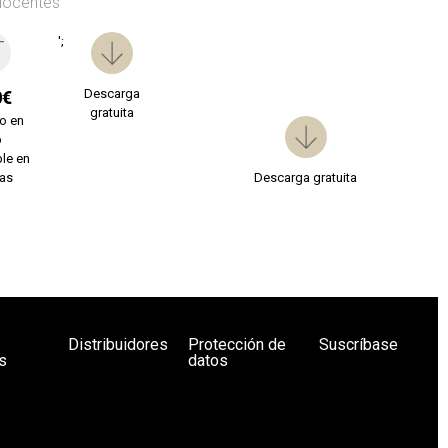
docentes
';
Descarga
0€
gratuita
o en
b
le en
ías
Descarga gratuita
Distribuidores
Protección de
Suscríbase
s
datos