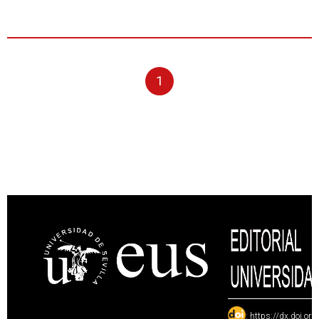
1
:
https://dx.doi.or