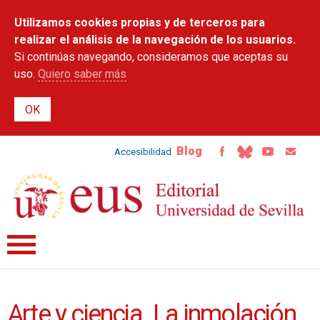
Pasar al
Utilizamos cookies propias y de terceros para
contenido
principal
realizar el análisis de la navegación de los usuarios.
Si continúas navegando, consideramos que aceptas su
uso.
Quiero saber más
Blog
Accesibilidad
Arte y ciencia. La inmolación