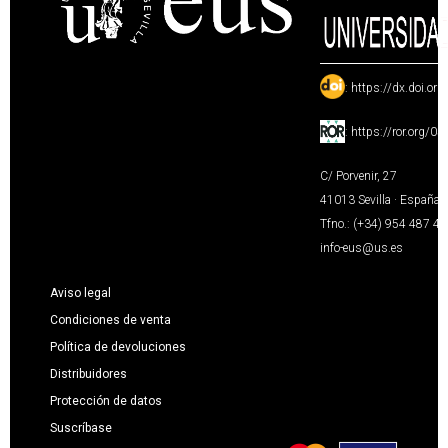
:
https://dx.doi.or
:
https://ror.org/0
C/ Porvenir, 27
41013 Sevilla · España
Tfno.: (+34) 954 487 4
info-eus@us.es
Aviso legal
Condiciones de venta
Política de devoluciones
Distribuidores
Protección de datos
Suscríbase